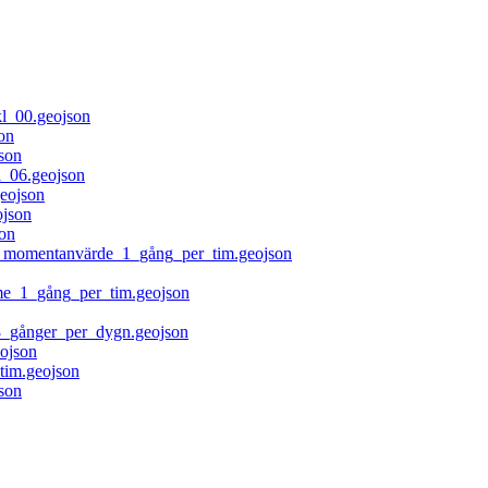
l_00.geojson
on
son
_06.geojson
eojson
json
on
å_momentanvärde_1_gång_per_tim.geojson
me_1_gång_per_tim.geojson
_gånger_per_dygn.geojson
ojson
tim.geojson
son