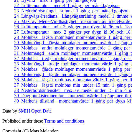
21_Byvind__max_1_gång_per_tim.geojson
22_Lufttemperatur__medel_1_gång_per_månad.geojson
23_Nederbördsmängd__summa_1_gång_per_månad.geojson
24_Långvågs-Irradians__Långvågsstrålning_medel_1_timme_v
25_Max_av_MedelVindhastighet__maximum_av_medelvärde_
26_Lufttemperatur__min_2_gånger_per_dygn_kl_06_och_18.
27_Lufttemperatur__max_2_gånger_per_dygn_kl_06_och_18.
28_Molnbas__lägsta_molnlager_momentanvärde_1_gång_per_
29_Molnmängd__lägsta_molnlager_momentanvärde_1_gång_p
30_Molnbas__andra_molnlager_momentanvärde_1_gång_per_t
31_Molnmängd__andra_molnlager_momentanvärde_1_gång_pe
32_Molnbas__tredje_molnlager_momentanvärde_1_gång_per_
33_Molnmängd__tredje_molnlager_momentanvärde_1_gång_pe
34_Molnbas__fjärde_molnlager_momentanvärde_1_gång_per_
35_Molnmängd__fjärde_molnlager_momentanvärde_1_gång_p
36_Molnbas__lägsta_molnbas_momentanvärde_1_gång_per_ti
37_Molnbas__lägsta_molnbas_min_under_15_min_1_gång_per
38_Nederbördsintensitet__max_av_medel_under_15_min_4_gå
39_Daggpunktstemperatur__momentanvärde_1_gång_per_tim.
40_Markens_tillstånd__momentanvärde_1_gång_per_dygn_kl
Data by
SMHI Open Data
Published under these
Terms and conditions
Copyright (C) Mats Melander