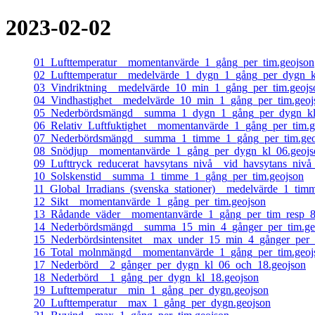
2023-02-02
01_Lufttemperatur__momentanvärde_1_gång_per_tim.geojson
02_Lufttemperatur__medelvärde_1_dygn_1_gång_per_dygn_k
03_Vindriktning__medelvärde_10_min_1_gång_per_tim.geojs
04_Vindhastighet__medelvärde_10_min_1_gång_per_tim.geoj
05_Nederbördsmängd__summa_1_dygn_1_gång_per_dygn_kl
06_Relativ_Luftfuktighet__momentanvärde_1_gång_per_tim.g
07_Nederbördsmängd__summa_1_timme_1_gång_per_tim.geo
08_Snödjup__momentanvärde_1_gång_per_dygn_kl_06.geojs
09_Lufttryck_reducerat_havsytans_nivå__vid_havsytans_niv
10_Solskenstid__summa_1_timme_1_gång_per_tim.geojson
11_Global_Irradians_(svenska_stationer)__medelvärde_1_tim
12_Sikt__momentanvärde_1_gång_per_tim.geojson
13_Rådande_väder__momentanvärde_1_gång_per_tim_resp_8
14_Nederbördsmängd__summa_15_min_4_gånger_per_tim.ge
15_Nederbördsintensitet__max_under_15_min_4_gånger_per_
16_Total_molnmängd__momentanvärde_1_gång_per_tim.geoj
17_Nederbörd__2_gånger_per_dygn_kl_06_och_18.geojson
18_Nederbörd__1_gång_per_dygn_kl_18.geojson
19_Lufttemperatur__min_1_gång_per_dygn.geojson
20_Lufttemperatur__max_1_gång_per_dygn.geojson