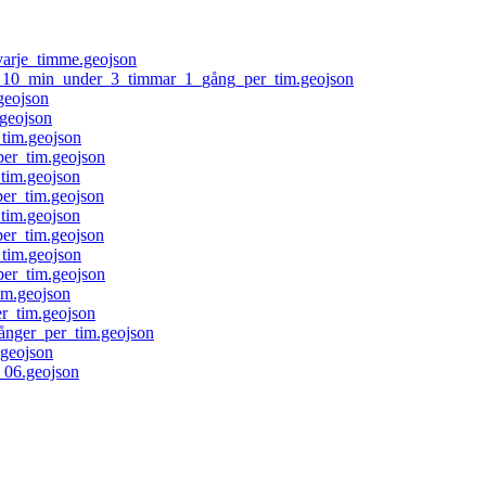
arje_timme.geojson
10_min_under_3_timmar_1_gång_per_tim.geojson
geojson
geojson
tim.geojson
er_tim.geojson
im.geojson
r_tim.geojson
tim.geojson
r_tim.geojson
tim.geojson
er_tim.geojson
m.geojson
_tim.geojson
nger_per_tim.geojson
geojson
_06.geojson