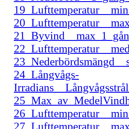
19_Lufttemperatur__mi
20_Lufttemperatur__ma
21_Byvind__max_1_gång
22_Lufttemperatur__me
23_Nederbördsmängd__
24_Långvågs-
Irradians__Långvågsstr
25_Max_av_MedelVindha
26_Lufttemperatur__mi
27_Lufttemperatur__ma