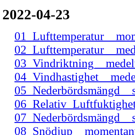
2022-04-23
01_Lufttemperatur__mo
02_Lufttemperatur__me
03_Vindriktning__mede
04_Vindhastighet__mede
05_Nederbördsmängd__
06_Relativ_Luftfuktigh
07_Nederbördsmängd__
08_Snödjup__momentanv