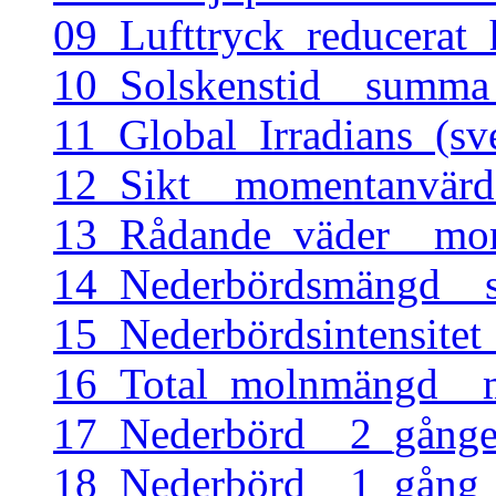
09_Lufttryck_reducerat
10_Solskenstid__summa
11_Global_Irradians_(s
12_Sikt__momentanvärd
13_Rådande_väder__mom
14_Nederbördsmängd__s
15_Nederbördsintensite
16_Total_molnmängd__m
17_Nederbörd__2_gånge
18_Nederbörd__1_gång_