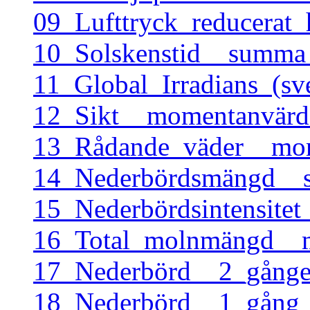
09_Lufttryck_reducerat
10_Solskenstid__summa
11_Global_Irradians_(s
12_Sikt__momentanvärd
13_Rådande_väder__mom
14_Nederbördsmängd__s
15_Nederbördsintensite
16_Total_molnmängd__m
17_Nederbörd__2_gånge
18_Nederbörd__1_gång_