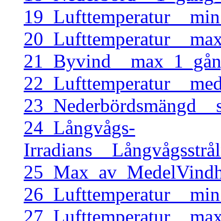
19_Lufttemperatur__mi
20_Lufttemperatur__ma
21_Byvind__max_1_gång
22_Lufttemperatur__me
23_Nederbördsmängd__
24_Långvågs-
Irradians__Långvågsstr
25_Max_av_MedelVindha
26_Lufttemperatur__mi
27_Lufttemperatur__ma