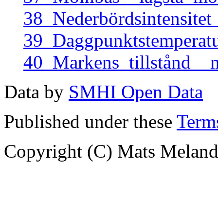
38_Nederbördsintensite
39_Daggpunktstemperat
40_Markens_tillstånd_
Data by
SMHI Open Data
Published under these
Terms
Copyright (C) Mats Meland