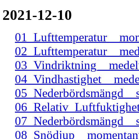
2021-12-10
01_Lufttemperatur__mo
02_Lufttemperatur__me
03_Vindriktning__mede
04_Vindhastighet__mede
05_Nederbördsmängd__
06_Relativ_Luftfuktigh
07_Nederbördsmängd__
08_Snödjup__momentanv