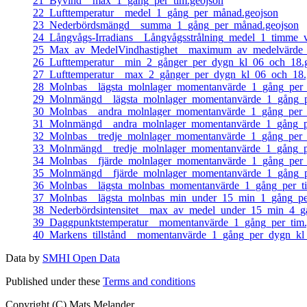
21_Byvind__max_1_gång_per_tim.geojson
22_Lufttemperatur__medel_1_gång_per_månad.geojson
23_Nederbördsmängd__summa_1_gång_per_månad.geojson
24_Långvågs-Irradians__Långvågsstrålning_medel_1_timme_v
25_Max_av_MedelVindhastighet__maximum_av_medelvärde_
26_Lufttemperatur__min_2_gånger_per_dygn_kl_06_och_18.
27_Lufttemperatur__max_2_gånger_per_dygn_kl_06_och_18.
28_Molnbas__lägsta_molnlager_momentanvärde_1_gång_per_
29_Molnmängd__lägsta_molnlager_momentanvärde_1_gång_p
30_Molnbas__andra_molnlager_momentanvärde_1_gång_per_t
31_Molnmängd__andra_molnlager_momentanvärde_1_gång_pe
32_Molnbas__tredje_molnlager_momentanvärde_1_gång_per_
33_Molnmängd__tredje_molnlager_momentanvärde_1_gång_pe
34_Molnbas__fjärde_molnlager_momentanvärde_1_gång_per_
35_Molnmängd__fjärde_molnlager_momentanvärde_1_gång_p
36_Molnbas__lägsta_molnbas_momentanvärde_1_gång_per_ti
37_Molnbas__lägsta_molnbas_min_under_15_min_1_gång_per
38_Nederbördsintensitet__max_av_medel_under_15_min_4_gå
39_Daggpunktstemperatur__momentanvärde_1_gång_per_tim.
40_Markens_tillstånd__momentanvärde_1_gång_per_dygn_kl
Data by
SMHI Open Data
Published under these
Terms and conditions
Copyright (C) Mats Melander