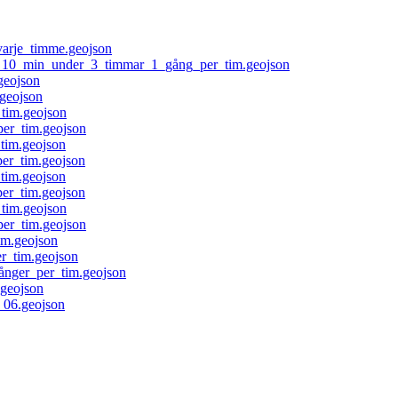
arje_timme.geojson
10_min_under_3_timmar_1_gång_per_tim.geojson
geojson
geojson
tim.geojson
er_tim.geojson
im.geojson
r_tim.geojson
tim.geojson
r_tim.geojson
tim.geojson
er_tim.geojson
m.geojson
_tim.geojson
nger_per_tim.geojson
geojson
_06.geojson