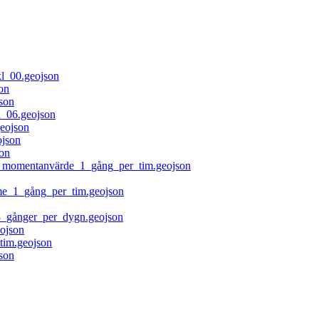
l_00.geojson
on
son
_06.geojson
eojson
json
on
å_momentanvärde_1_gång_per_tim.geojson
me_1_gång_per_tim.geojson
_gånger_per_dygn.geojson
ojson
tim.geojson
son