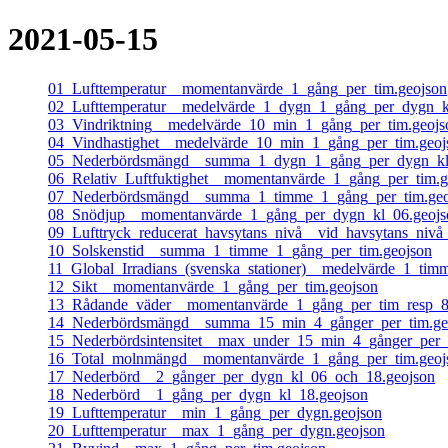
2021-05-15
01_Lufttemperatur__momentanvärde_1_gång_per_tim.geojson
02_Lufttemperatur__medelvärde_1_dygn_1_gång_per_dygn_k
03_Vindriktning__medelvärde_10_min_1_gång_per_tim.geojs
04_Vindhastighet__medelvärde_10_min_1_gång_per_tim.geoj
05_Nederbördsmängd__summa_1_dygn_1_gång_per_dygn_kl
06_Relativ_Luftfuktighet__momentanvärde_1_gång_per_tim.g
07_Nederbördsmängd__summa_1_timme_1_gång_per_tim.geo
08_Snödjup__momentanvärde_1_gång_per_dygn_kl_06.geojs
09_Lufttryck_reducerat_havsytans_nivå__vid_havsytans_niv
10_Solskenstid__summa_1_timme_1_gång_per_tim.geojson
11_Global_Irradians_(svenska_stationer)__medelvärde_1_tim
12_Sikt__momentanvärde_1_gång_per_tim.geojson
13_Rådande_väder__momentanvärde_1_gång_per_tim_resp_8
14_Nederbördsmängd__summa_15_min_4_gånger_per_tim.ge
15_Nederbördsintensitet__max_under_15_min_4_gånger_per_
16_Total_molnmängd__momentanvärde_1_gång_per_tim.geoj
17_Nederbörd__2_gånger_per_dygn_kl_06_och_18.geojson
18_Nederbörd__1_gång_per_dygn_kl_18.geojson
19_Lufttemperatur__min_1_gång_per_dygn.geojson
20_Lufttemperatur__max_1_gång_per_dygn.geojson