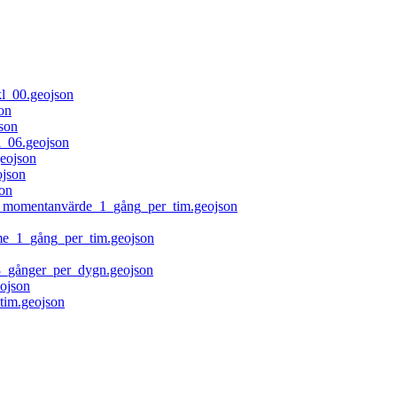
l_00.geojson
on
son
_06.geojson
eojson
json
on
å_momentanvärde_1_gång_per_tim.geojson
me_1_gång_per_tim.geojson
_gånger_per_dygn.geojson
ojson
tim.geojson