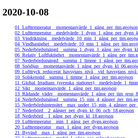
2020-10-08
01_Lufttemperatur__momentanvärde_1_gång_per_tim.geojson
02_Lufttemperatur__medelvärde_1_dygn_1_gång_per_dygn_k
03_Vindriktning__medelvärde_10_min_1_gång_per_tim.geojs
04_Vindhastighet__medelvärde_10_min_1_gång_per_tim.geoj
05_Nederbördsmängd__summa_1_dygn_1_gång_per_dygn_kl
06_Relativ_Luftfuktighet__momentanvärde_1_gång_per_tim.g
07_Nederbördsmängd__summa_1_timme_1_gång_per_tim.geo
08_Snödjup__momentanvärde_1_gång_per_dygn_kl_06.geojs
09_Lufttryck_reducerat_havsytans_nivå__vid_havsytans_niv
10_Solskenstid__summa_1_timme_1_gång_per_tim.geojson
11_Global_Irradians_(svenska_stationer)__medelvärde_1_tim
12_Sikt__momentanvärde_1_gång_per_tim.geojson
13_Rådande_väder__momentanvärde_1_gång_per_tim_resp_8
14_Nederbördsmängd__summa_15_min_4_gånger_per_tim.ge
15_Nederbördsintensitet__max_under_15_min_4_gånger_per_
17_Nederbörd__2_gånger_per_dygn_kl_06_och_18.geojson
18_Nederbörd__1_gång_per_dygn_kl_18.geojson
19_Lufttemperatur__min_1_gång_per_dygn.geojson
20_Lufttemperatur__max_1_gång_per_dygn.geojson
21_Byvind__max_1_gång_per_tim.geojson