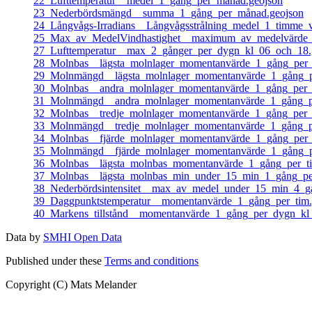
22_Lufttemperatur__medel_1_gång_per_månad.geojson
23_Nederbördsmängd__summa_1_gång_per_månad.geojson
24_Långvågs-Irradians__Långvågsstrålning_medel_1_timme_v
25_Max_av_MedelVindhastighet__maximum_av_medelvärde_
27_Lufttemperatur__max_2_gånger_per_dygn_kl_06_och_18.
28_Molnbas__lägsta_molnlager_momentanvärde_1_gång_per_
29_Molnmängd__lägsta_molnlager_momentanvärde_1_gång_p
30_Molnbas__andra_molnlager_momentanvärde_1_gång_per_t
31_Molnmängd__andra_molnlager_momentanvärde_1_gång_pe
32_Molnbas__tredje_molnlager_momentanvärde_1_gång_per_
33_Molnmängd__tredje_molnlager_momentanvärde_1_gång_pe
34_Molnbas__fjärde_molnlager_momentanvärde_1_gång_per_
35_Molnmängd__fjärde_molnlager_momentanvärde_1_gång_p
36_Molnbas__lägsta_molnbas_momentanvärde_1_gång_per_ti
37_Molnbas__lägsta_molnbas_min_under_15_min_1_gång_per
38_Nederbördsintensitet__max_av_medel_under_15_min_4_gå
39_Daggpunktstemperatur__momentanvärde_1_gång_per_tim.
40_Markens_tillstånd__momentanvärde_1_gång_per_dygn_kl
Data by
SMHI Open Data
Published under these
Terms and conditions
Copyright (C) Mats Melander