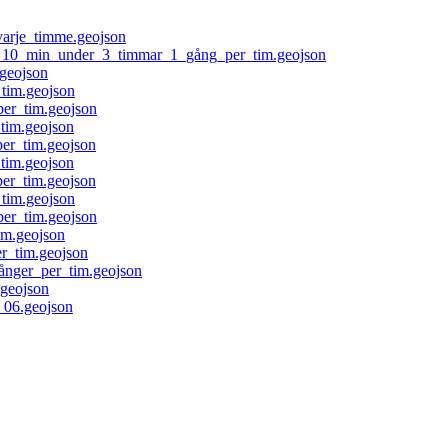
arje_timme.geojson
10_min_under_3_timmar_1_gång_per_tim.geojson
geojson
tim.geojson
er_tim.geojson
im.geojson
r_tim.geojson
tim.geojson
r_tim.geojson
tim.geojson
er_tim.geojson
m.geojson
_tim.geojson
nger_per_tim.geojson
geojson
_06.geojson